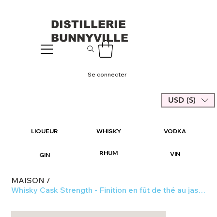
DISTILLERIE
BUNNYVILLE
Se connecter
USD ($)
LIQUEUR
WHISKY
VODKA
RHUM
VIN
GIN
MAISON
/
Whisky Cask Strength - Finition en fût de thé au jasmin 51 %-54 % 670 ml