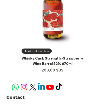
Artist Collaboration
Whisky Cask Strength -Strawberry
Wine Barrel 52% 670ml
Prix
200,00 $US
Contact