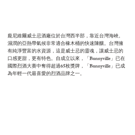
有
有
龐尼維爾威士忌酒廠位於台灣西半部，靠近台灣海峽。
濕潤的亞熱帶氣候非常適合橡木桶的快速陳釀。台灣擁
有純淨豐富的水資源，這是威士忌的靈魂，讓威士忌的
口感更甜，更有特色。自成立以來，「Bunnyville」已在
國際烈酒大賽中奪得超過65枚獎牌，「Bunnyville」已成
為年輕一代最喜愛的烈酒品牌之一。