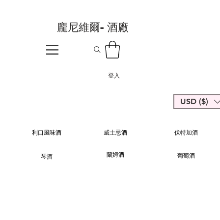
龐尼維爾- 酒廠
登入
USD ($)
利口風味酒
威士忌酒
伏特加酒
蘭姆酒
葡萄酒
琴酒