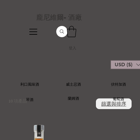
龐尼維爾- 酒廠
登入
USD ($)
利口風味酒
威士忌酒
伏特加酒
蘭姆酒
葡萄酒
琴酒
10 項產品
篩選與排序