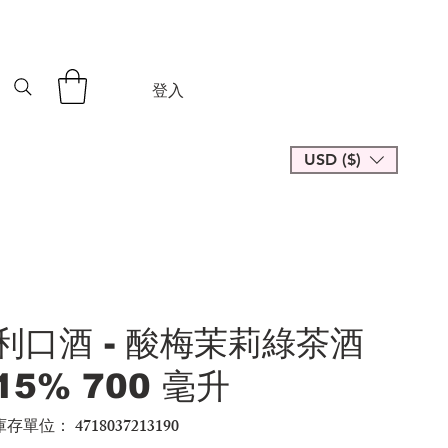
登入
USD ($)
利口酒 - 酸梅茉莉綠茶酒
15% 700 毫升
庫存單位：
4718037213190
SKU
4718037213190