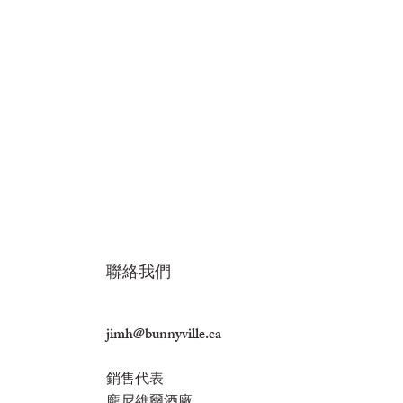
利口酒 - 酸梅茉莉綠茶酒 15%
利口酒-梅酒 20% 700毫升
利口酒-檸檬酒 20
利口酒-水蜜桃伯爵
SFWSC 銅獎
100 毫升
100m
US$18.30
US$18.
利口酒-金桔酒 20% 700ml
價格
價
US$6.63
US$6.6
US$18.30
價格
價
價格
​​聯絡我們
jimh@bunnyville.ca
銷售代表