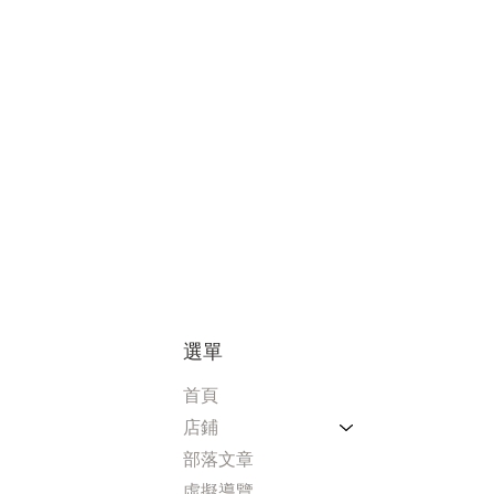
萄柚綠茶酒 16%
利口酒 - 芭樂茉莉綠茶酒 15%
SFWSC 金獎
100ml
100 毫升
 20% 700毫升
利口酒-鳳梨酒 20% 700毫升
US$6.63
US$6.63
S$18.30
US$18.30
價格
價格
價格
價格
選單
首頁
店鋪
部落文章
虛擬導覽