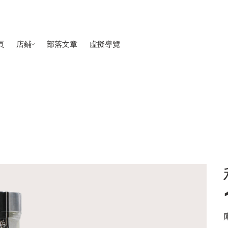
頁
店鋪
部落文章
虛擬導覽