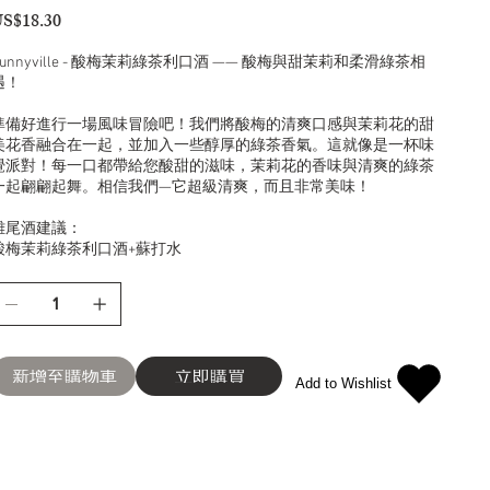
S$18.30
Bunnyville - 酸梅茉莉綠茶利口酒 —— 酸梅與甜茉莉和柔滑綠茶相
遇！
準備好進行一場風味冒險吧！我們將酸梅的清爽口感與茉莉花的甜
美花香融合在一起，並加入一些醇厚的綠茶香氣。這就像是一杯味
覺派對！每一口都帶給您酸甜的滋味，茉莉花的香味與清爽的綠茶
一起翩翩起舞。相信我們—它超級清爽，而且非常美味！
雞尾酒建議：
酸梅茉莉綠茶利口酒+蘇打水
新增至購物車
立即購買
Add to Wishlist