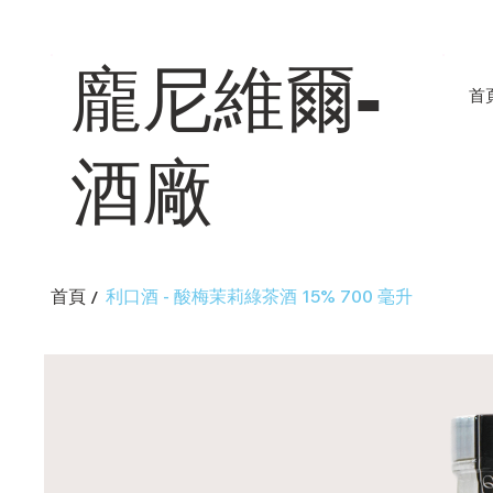
龐尼維爾-
首
酒廠
首頁
利口酒 - 酸梅茉莉綠茶酒 15% 700 毫升
/