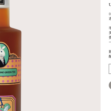
U
價
格