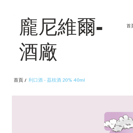
龐尼維爾-
首
酒廠
首頁
利口酒 - 荔枝酒 20% 40ml
/