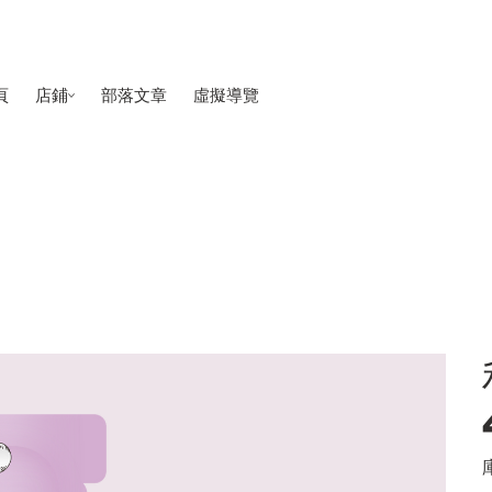
頁
店鋪
部落文章
虛擬導覽