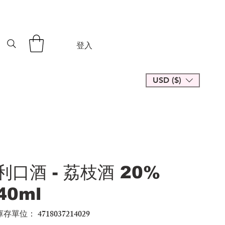
登入
USD ($)
利口酒 - 荔枝酒 20%
40ml
庫存單位：
4718037214029
SKU
4718037214029