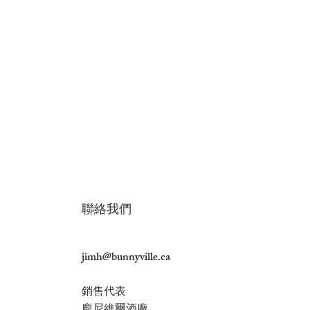
利口酒 - 水蜜桃伯爵茶酒 16%
利口酒-蜂蜜柚子綠茶酒 15%
利口酒-檸檬酒 2
Liqueur - Mint
Artist Collaboration
40ml
40ml
US$4.
US$2.7
威士忌原桶強度 -草莓酒桶
價
價
US$4.00
US$2.72
52% 670ml
價格
價格
US$200.00
​​聯絡我們
價格
jimh@bunnyville.ca
銷售代表