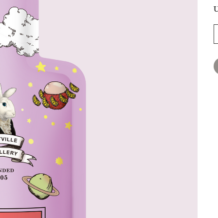
U
價
格