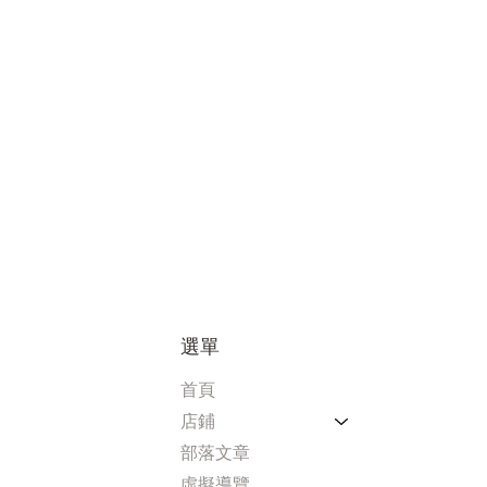
酒 19.8% 40ml
 酸梅威士忌 16%
利口酒 - 酸梅茉莉綠茶酒 15%
利口酒 - 芭樂與茉莉綠茶酒
40ml
15% 40 毫升
40 毫升
US$2.72
價格
US$2.72
US$2.72
US$2.72
價格
價格
價格
選單
首頁
店鋪
部落文章
虛擬導覽