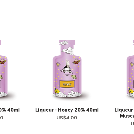
0% 40ml
Liqueur - Honey 20% 40ml
Liqueur
Musca
00
US$4.00
格
價格
U