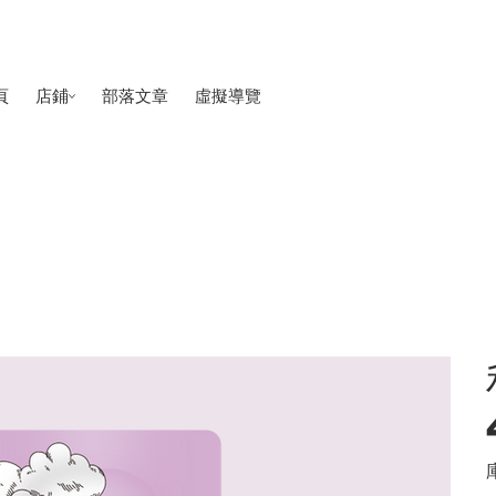
頁
店鋪
部落文章
虛擬導覽