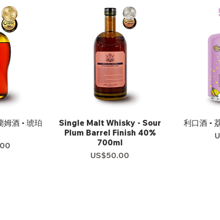
蘭姆酒 - 琥珀
Single Malt Whisky - Sour
利口酒 - 
Plum Barrel Finish 40%
U
700ml
.00
價格
US$50.00