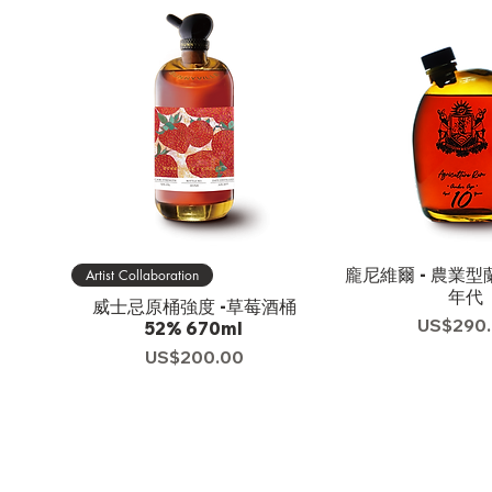
龐尼維爾 - 農業型
Artist Collaboration
年代
威士忌原桶強度 -草莓酒桶
價格
US$290
52% 670ml
價格
US$200.00