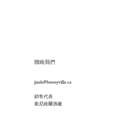
利口酒-檸檬香茅酒 19.8% 40
利口酒 - 水蜜桃伯爵茶酒 16%
Liqueur - Rose 20% 40ml
Liqueur - Grape
SINGLE MALT
40ml
毫升
OOLONG TEA
Tea 16% 
價格
US$4.00
FINISH 40%
價格
價格
價格
US$4.00
US$2.72
US$4.
價格
US$50.
​​聯絡我們
jimh@bunnyville.ca
銷售代表
龐尼維爾酒廠