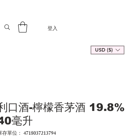
登入
USD ($)
利口酒-檸檬香茅酒 19.8%
40毫升
庫存單位：
4718037213794
SKU
4718037213794