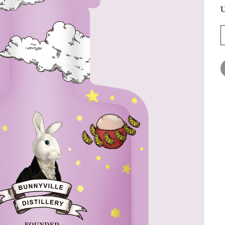
U
價
格