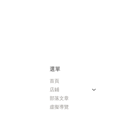
 Honey 20% 40ml
酸梅茉莉綠茶酒 15%
利口酒 - 梅酒 20% 40ml
利口酒 - 酸梅威士忌 16%
40 毫升
40ml
價格
價格
S$4.00
US$4.00
價格
價格
US$2.72
US$2.72
選單
首頁
店鋪
部落文章
虛擬導覽