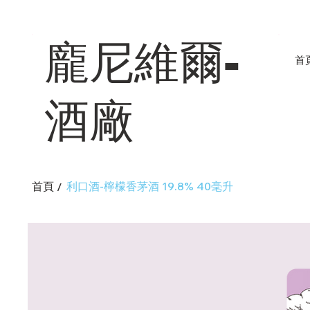
龐尼維爾-
首
酒廠
首頁
利口酒-檸檬香茅酒 19.8% 40毫升
/